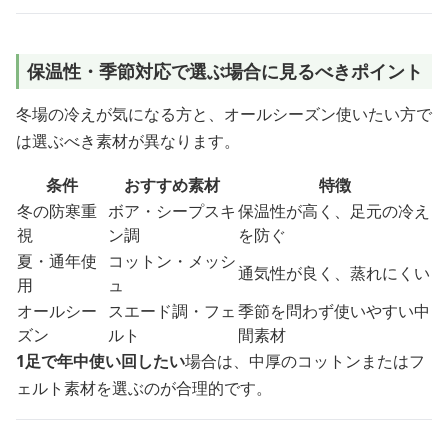
保温性・季節対応で選ぶ場合に見るべきポイント
冬場の冷えが気になる方と、オールシーズン使いたい方で
は選ぶべき素材が異なります。
条件
おすすめ素材
特徴
冬の防寒重
ボア・シープスキ
保温性が高く、足元の冷え
視
ン調
を防ぐ
夏・通年使
コットン・メッシ
通気性が良く、蒸れにくい
用
ュ
オールシー
スエード調・フェ
季節を問わず使いやすい中
ズン
ルト
間素材
1足で年中使い回したい
場合は、中厚のコットンまたはフ
ェルト素材を選ぶのが合理的です。