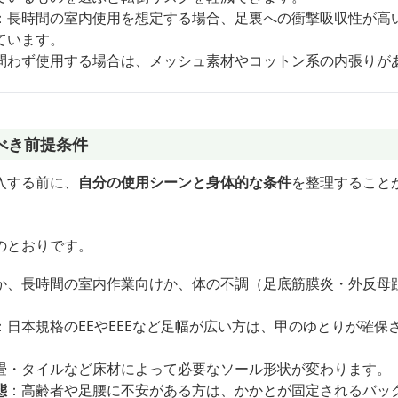
：長時間の室内使用を想定する場合、足裏への衝撃吸収性が高い
ています。
問わず使用する場合は、メッシュ素材やコットン系の内張りが
べき前提条件
入する前に、
自分の使用シーンと身体的な条件
を整理すること
のとおりです。
か、長時間の室内作業向けか、体の不調（足底筋膜炎・外反母
：日本規格のEEやEEEなど足幅が広い方は、甲のゆとりが確保
畳・タイルなど床材によって必要なソール形状が変わります。
態
：高齢者や足腰に不安がある方は、かかとが固定されるバッ