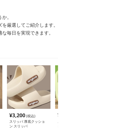
うか。
ズを厳選してご紹介します。
適な毎日を実現できます。
¥
3,200
¥
2,880
¥
3,460
(税込)
(税込)
(税込
スリッパ 厚底クッショ
スリッパ かわいいパン
スリッパ かじ
ン スリッパ
ダ立体デザインスリッパ
携帯スリッパ