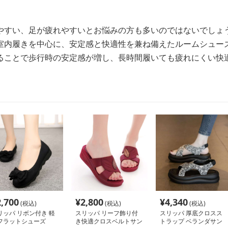
やすい、足が疲れやすいとお悩みの方も多いのではないでしょ
室内履きを中心に、安定感と快適性を兼ね備えたルームシュー
ることで歩行時の安定感が増し、長時間履いても疲れにくい快
2,700
¥
2,800
¥
4,340
(税込)
(税込)
(税込)
リッパ リボン付き 軽
スリッパ リーフ飾り付
スリッパ 厚底クロスス
フラットシューズ
き快適クロスベルトサン
トラップ ベランダサン