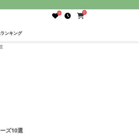
0
0
気ランキング
選
ーズ10選